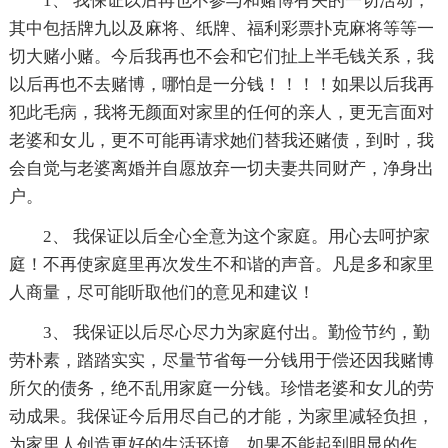
1、 我保证以后再也不参与和赌博有关的一切活动，
其中包括牌九以及麻将、纸牌、福利彩票扑克麻将等等一
切大赌小赌。今后我再也不会和它们扯上半毛钱关系，我
以后再也不去赌博，哪怕是一分钱！！！！如果以后我再
犯此毛病，我将无颜面对家里的任何的亲人，更无言面对
老婆和女儿，更不可能再请求她们替我还赌债，到时，我
会自觉与老婆离婚并自愿放弃一切夫妻共同财产，净身出
户。
2、 我保证以后全心全意为这个家庭。用心去呵护家
庭！不再使家庭里再次发生不和谐的声音。凡是多和家里
人商量，尽可能听取他们的意见和建议！
3、 我保证以后尽心尽力为家庭付出。勤俭节约，勤
劳朴素，踏踏实实，尽量节省每一分钱用于偿还因我赌博
所欠的债务，绝不乱用家庭一分钱。珍惜老婆和女儿的劳
动成果。我保证今后用尽自己的才能，为家里减轻负担，
为家里人创造更好的生活环境。如果不能起到明显的作